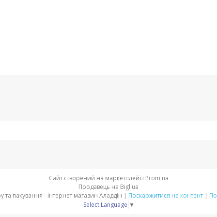
Сайт створений на маркетплейсі
Prom.ua
Продавець на Bigl.ua
Товари для свята, декору та пакування - інтернет магазин Аладдін |
Поскаржитися на контент
|
По
Select Language
▼