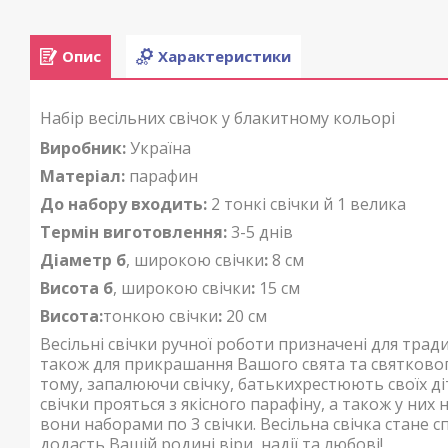
Опис
Характеристики
Набір весільних свічок у блакитному кольорі
Виробник:
Україна
Матеріал:
парафин
До набору входить:
2 тонкі свічки й 1 велика
Термін виготовлення:
3-5 днів
Діаметр б
, широкою свічки
:
8 см
Висота
б
, широкою свічки
:
15 см
Висота:
тонкою свічки
:
20 см
Весільні свічки ручної роботи призначені для тр
також для прикрашання Вашого свята та святкового
тому, запалюючи свічку, батькихрестюють своїх діт
свічки п
рояться з якісного парафіну, а також у ни
вони наборами по 3 свічки.
Весільна свічка стане с
додасть Вашій родині віри, надії та любові!