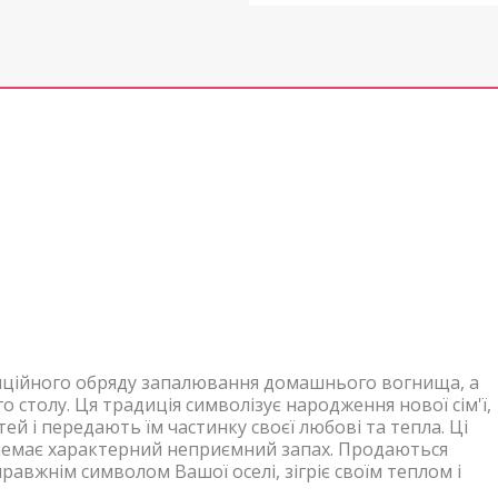
адиційного обряду запалювання домашнього вогнища, а
 столу. Ця традиція символізує народження нової сім'ї,
ей і передають їм частинку своєї любові та тепла. Ці
х немає характерний неприємний запах.
Продаються
правжнім символом Вашої оселі, зігріє своїм теплом і