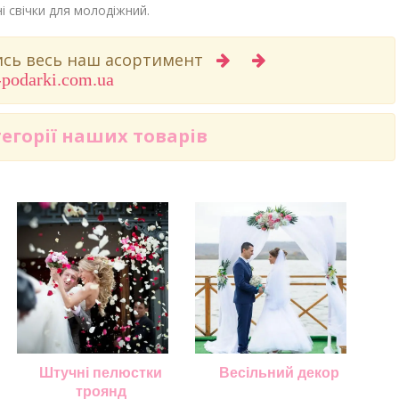
ні свічки для молодіжний.
вись весь наш асортимент
-podarki.com.ua
тегорії наших товарів
Штучні пелюстки
Весільний декор
троянд