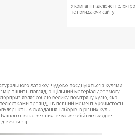
У компанії підключені електр
не покидаючи сайту.
натурального латексу, чудово поєднуються з кулями
озмір
тішить погляд, а щільний матеріал дає змогу
-сюрприз являє собою велику повітряну кулю, яка
пелюстками троянд, і в певний момент урочистості
улярність. А складання наборів із різних куль
 Вашого свята. Без них не може обійтися жодне
дівич-вечір.