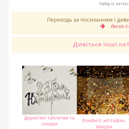
Набір із латекс
Переходь за посиланням і ди
decor-i
Дивіться інші ка
Дерев'яні таблички та
Конфеті, міттафан,
топери
мішура