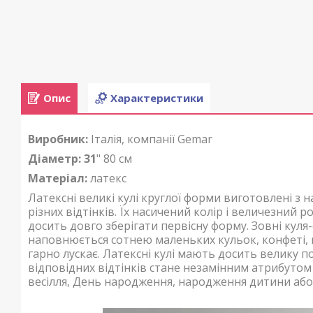
Опис
Характеристики
Виробник:
Італія, компанії Gemar
Діаметр: 31
" 80 см
Матеріал:
латекс
Латексні великі кулі круглої форми виготовлені з 
різних відтінків. Їх насичений колір
і величезний р
досить довго зберігати первісну форму.
Зовні куля
наповнюється сотнею маленьких кульок, конфеті, 
гарно лускає.
Латексні кулі мають досить велику поп
відповідних відтінків стане незамінним атрибутом
весілля, День народження, народження дитини або 