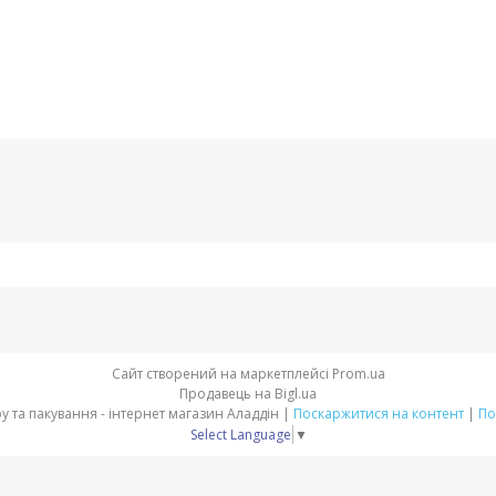
Сайт створений на маркетплейсі
Prom.ua
Продавець на Bigl.ua
Товари для свята, декору та пакування - інтернет магазин Аладдін |
Поскаржитися на контент
|
По
Select Language
▼