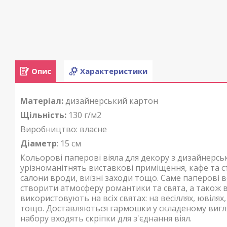
Опис
Характеристики
Матеріал:
дизайнерський картон
Щільність:
130 г/м2
Виробництво: власне
Діаметр
: 15 см
Кольорові паперові віяла для декору з дизайнерсь
урізноманітнять виставкові приміщення, кафе та сту
салони вроди, виїзні заходи тощо. Саме паперові 
створити атмосферу романтики та свята, а також вн
використовують на всіх святах: на весіллях, ювілях
тощо. Доставляються гармошки у складеному вигля
набору входять скріпки для з'єднання віял.