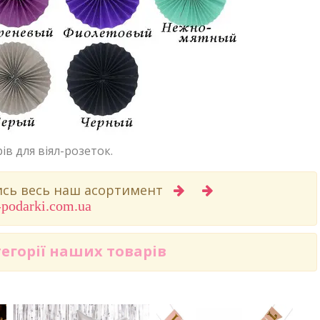
ів для віял-розеток.
вись весь наш асортимент
-podarki.com.ua
тегорії наших товарів