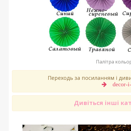
Палітра кольор
Переходь за посиланням і ди
decor-i
Дивіться інші ка