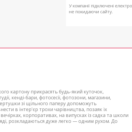
У компанії підключені електр
не покидаючи сайту.
кого картону прикрасять будь-який куточок,
дії, кенді-бари, фотосесії, фотозони, магазини,
вертушки зі щільного паперу
допоможуть
ести в інтер'єр трохи чарівництва, позаяк їх
, вечірках, корпоративах, на випусках із садка та школи
ді, розкладаються дуже легко — одним рухом. До