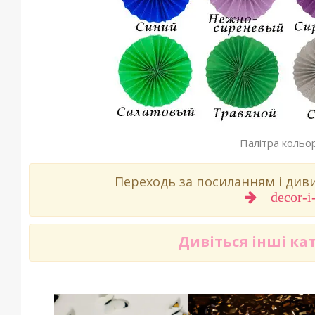
Палітра кольор
Переходь за посиланням і ди
decor-i
Дивіться інші ка