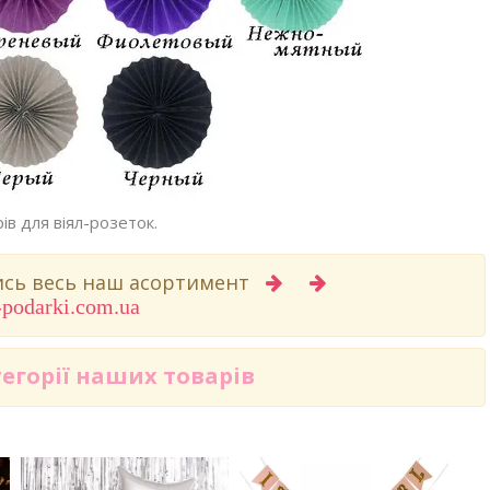
ів для віял-розеток.
вись весь наш асортимент
-podarki.com.ua
тегорії наших товарів