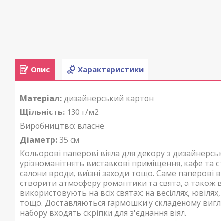
Опис
Характеристики
Матеріал:
дизайнерський картон
Щільність:
130 г/м2
Виробництво: власне
Діаметр:
35 см
Кольорові паперові віяла для декору з дизайнерсь
урізноманітнять виставкові приміщення, кафе та ст
салони вроди, виїзні заходи тощо
. Саме паперові 
створити атмосферу романтики та свята, а також вн
використовують на всіх святах: на весіллях, ювілях
тощо. Доставляються гармошки у складеному вигля
набору входять скріпки для з'єднання віял.