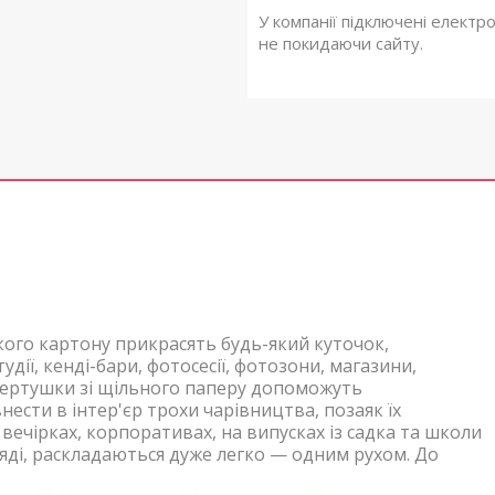
У компанії підключені електр
не покидаючи сайту.
кого картону прикрасять будь-який куточок,
удії,
кенді-бари, фотосесії, фотозони, магазини,
вертушки зі щільного паперу
допоможуть
ести в інтер'єр трохи чарівництва, позаяк їх
, вечірках, корпоративах, на випусках із садка та школи
ді, р
аскладаються дуже легко — одним рухом. До