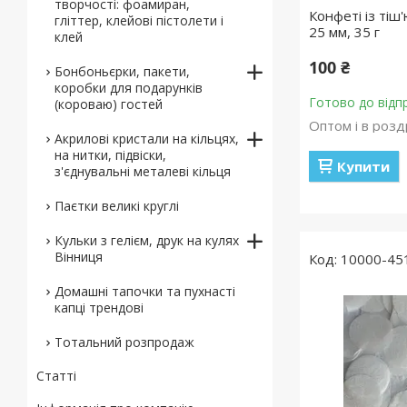
творчості: фоамиран,
Конфеті із тіш
гліттер, клейові пістолети і
25 мм, 35 г
клей
100 ₴
Бонбоньєрки, пакети,
коробки для подарунків
Готово до відп
(короваю) гостей
Оптом і в розд
Акрилові кристали на кільцях,
на нитки, підвіски,
Купити
з'єднувальні металеві кільця
Паєтки великі круглі
Кульки з гелієм, друк на кулях
Вінниця
10000-45
Домашні тапочки та пухнасті
капці трендові
Тотальний розпродаж
Статті