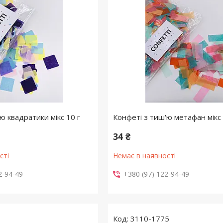
ю квадратики мікс 10 г
Конфеті з тиш'ю метафан мікс 
34 ₴
сті
Немає в наявності
2-94-49
+380 (97) 122-94-49
3110-1775