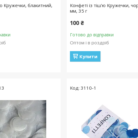
'ю Кружечки, блакитний,
Конфеті із тіш'ю Кружечки, чо
мм, 35 г
100 ₴
равки
Готово до відправки
ріб
Оптом і в роздріб
Купити
13
3110-1