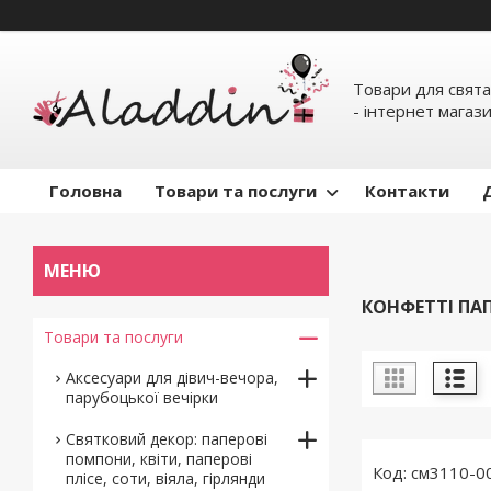
Товари для свята
- інтернет магаз
Головна
Товари та послуги
Контакти
КОНФЕТТІ ПАП
Товари та послуги
Аксесуари для дівич-вечора,
парубоцької вечірки
Святковий декор: паперові
помпони, квіти, паперові
см3110-0
плісе, соти, віяла, гірлянди