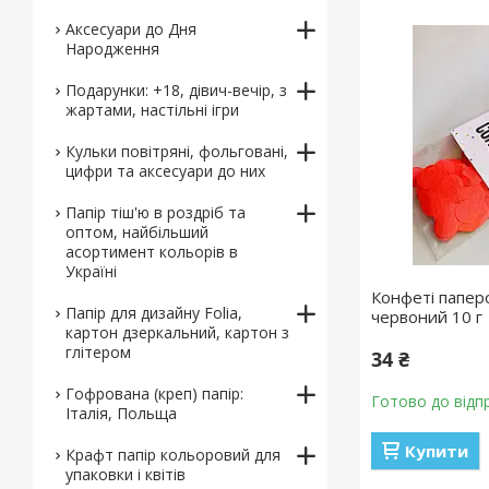
Аксесуари до Дня
Народження
Подарунки: +18, дівич-вечір, з
жартами, настільні ігри
Кульки повітряні, фольговані,
цифри та аксесуари до них
Папір тіш'ю в роздріб та
оптом, найбільший
асортимент кольорів в
Україні
Конфеті папер
Папір для дизайну Folia,
червоний 10 г
картон дзеркальний, картон з
глітером
34 ₴
Гофрована (креп) папір:
Готово до відп
Італія, Польща
Купити
Крафт папір кольоровий для
упаковки і квітів