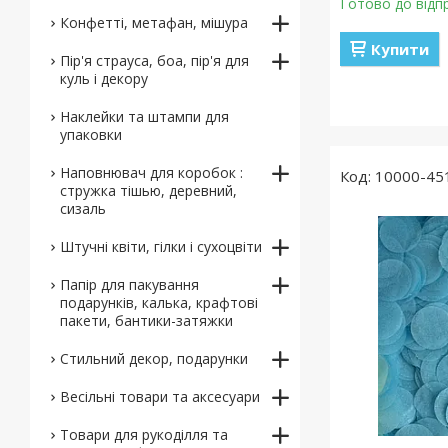
Готово до відп
Конфетті, метафан, мішура
Купити
Пір'я страуса, боа, пір'я для
куль і декору
Наклейки та штампи для
упаковки
Наповнювач для коробок :
10000-45
стружка тішью, деревний,
сизаль
Штучні квіти, гілки і сухоцвіти
Папір для пакування
подарунків, калька, крафтові
пакети, бантики-затяжки
Стильний декор, подарунки
Весільні товари та аксесуари
Товари для рукоділля та