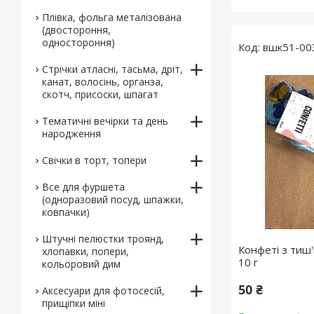
Плівка, фольга металізована
(двостороння,
одностороння)
вшк51-00
Стрічки атласні, тасьма, дріт,
канат, волосінь, органза,
скотч, присоски, шпагат
Тематичні вечірки та день
народження
Свічки в торт, топери
Все для фуршета
(одноразовий посуд, шпажки,
ковпачки)
Штучні пелюстки троянд,
Конфеті з тиш
хлопавки, попери,
10 г
кольоровий дим
50 ₴
Аксесуари для фотосесій,
прищіпки міні