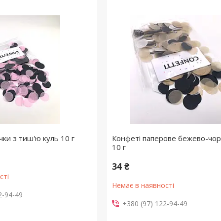
ки з тиш'ю куль 10 г
Конфеті паперове бежево-чор
10 г
34 ₴
сті
Немає в наявності
2-94-49
+380 (97) 122-94-49