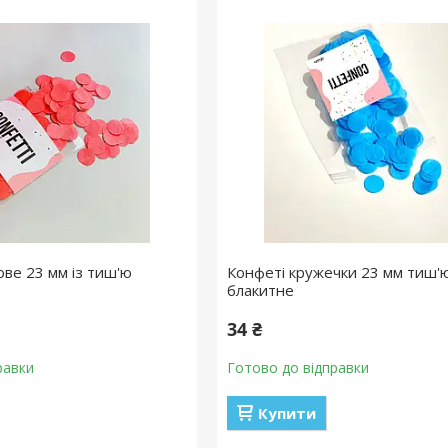
ове 23 мм із тиш'ю
Конфеті кружечки 23 мм тиш'ю
блакитне
34 ₴
равки
Готово до відправки
Купити