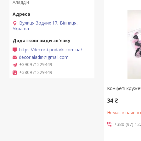
Аладдін
Вулиця Зодчих 17, Вінниця,
Україна
https://decor-i-podarki.com.ua/
decor.aladin@gmail.com
+390971229449
+380971229449
Конфеті кружеч
34 ₴
Немає в наявно
+380 (97) 12