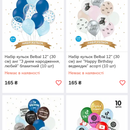
Набір кульок Belbal 12" (30
Набір кульок Belbal 12" (30
см) анг "З днем народження,
см) анг "Happy Birthday
любий" блакитний (10 шт)
ведмедик" асорті (10 шт)
Немає в наявності
Немає в наявності
165
165
₴
₴