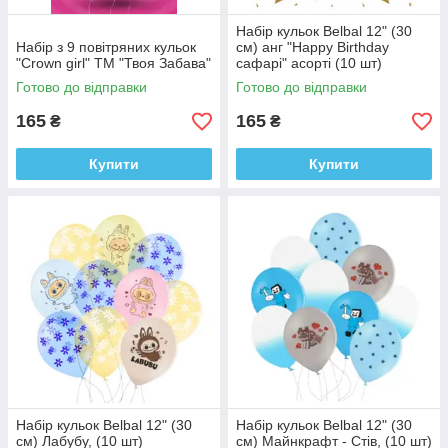
Набір кульок Belbal 12" (30
Набір з 9 повітряних кульок
см) анг "Happy Birthday
"Crown girl" ТМ "Твоя Забава"
сафарі" асорті (10 шт)
Готово до відправки
Готово до відправки
165
165
₴
₴
Купити
Купити
Набір кульок Belbal 12" (30
Набір кульок Belbal 12" (30
см) Лабубу, (10 шт)
см) Майнкрафт - Стів, (10 шт)