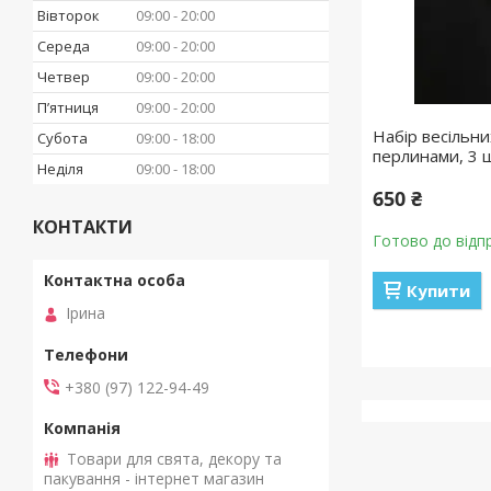
Вівторок
09:00
20:00
Середа
09:00
20:00
Четвер
09:00
20:00
Пʼятниця
09:00
20:00
Набір весільни
Субота
09:00
18:00
перлинами, 3 
Неділя
09:00
18:00
650 ₴
КОНТАКТИ
Готово до відп
Купити
Ірина
+380 (97) 122-94-49
Товари для свята, декору та
пакування - інтернет магазин