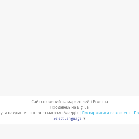
Сайт створений на маркетплейсі
Prom.ua
Продавець на Bigl.ua
Товари для свята, декору та пакування - інтернет магазин Аладдін |
Поскаржитися на контент
|
По
Select Language
▼