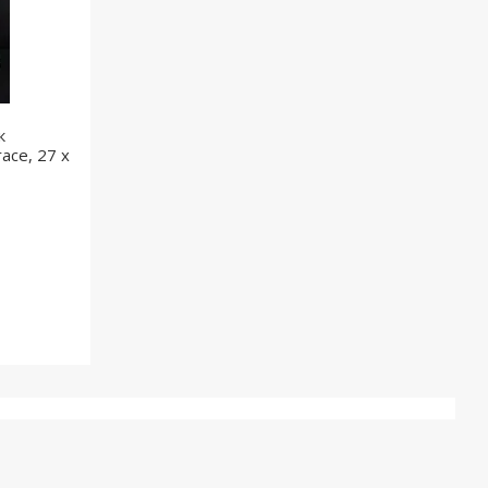
к
ace, 27 х