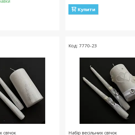
равки
Купити
7770-23
х свічок
Набір весільних свічок