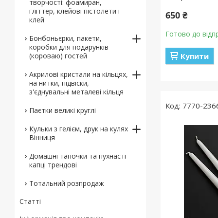
творчості: фоамиран,
гліттер, клейові пістолети і
650 ₴
клей
Готово до відп
Бонбоньєрки, пакети,
коробки для подарунків
(короваю) гостей
Купити
Акрилові кристали на кільцях,
на нитки, підвіски,
з'єднувальні металеві кільця
7770-236
Паєтки великі круглі
Кульки з гелієм, друк на кулях
Вінниця
Домашні тапочки та пухнасті
капці трендові
Тотальний розпродаж
Статті