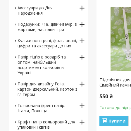
Аксесуари до Дня
Народження
Подарунки: +18, дівич-вечір, з
жартами, настільні ігри
Кульки повітряні, фольговані,
цифри та аксесуари до них
Папір тіш'ю в роздріб та
оптом, найбільший
асортимент кольорів в
Україні
Підсвічник для
Папір для дизайну Folia,
Сімейний камі
картон дзеркальний, картон з
глітером
550 ₴
Гофрована (креп) папір:
Готово до відп
Італія, Польща
Купити
Крафт папір кольоровий для
упаковки і квітів