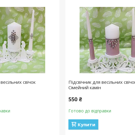
 весільних свічок
Підсвічник для весільних свічо
н
Сімейний камін
550 ₴
равки
Готово до відправки
Купити