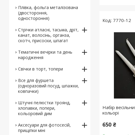
Плівка, фольга металізована
(двостороння,
одностороння)
7770-12
Стрічки атласні, тасьма, дріт,
канат, волосінь, органза,
скотч, присоски, шпагат
Тематичні вечірки та день
народження
Свічки в торт, топери
Все для фуршета
(одноразовий посуд, шпажки,
ковпачки)
Штучні пелюстки троянд,
Набір весільни
хлопавки, попери,
кольорі
кольоровий дим
650 ₴
Аксесуари для фотосесій,
прищіпки міні