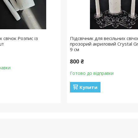
х свічок Розпис із
Підсвічник для весільних свічо
шт
прозорий акриловий Crystal Gr
9 см
800 ₴
равки
Готово до відправки
Купити