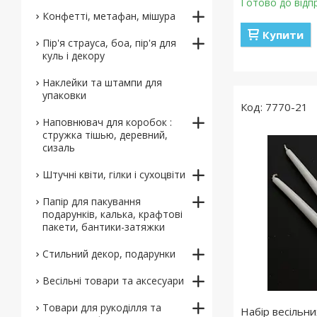
Готово до відп
Конфетті, метафан, мішура
Купити
Пір'я страуса, боа, пір'я для
куль і декору
Наклейки та штампи для
упаковки
7770-21
Наповнювач для коробок :
стружка тішью, деревний,
сизаль
Штучні квіти, гілки і сухоцвіти
Папір для пакування
подарунків, калька, крафтові
пакети, бантики-затяжки
Стильний декор, подарунки
Весільні товари та аксесуари
Товари для рукоділля та
Набір весільни