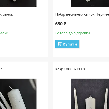
х свічок
Набір весільних свічок Перлин
650 ₴
равки
Готово до відправки
Купити
19
10000-3110