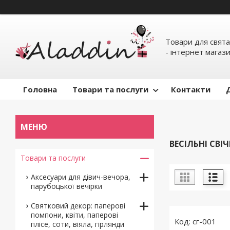
Товари для свята
- інтернет магаз
Головна
Товари та послуги
Контакти
ВЕСІЛЬНІ СВІ
Товари та послуги
Аксесуари для дівич-вечора,
парубоцької вечірки
Святковий декор: паперові
помпони, квіти, паперові
сг-001
плісе, соти, віяла, гірлянди